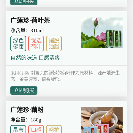
立即购买
广莲珍·荷叶茶
净含量：310ml
绿色
优选
摆脱
健康
荷叶
油腻
自然的味道 口感清爽
采用6月初刚冒头的鲜嫩的荷叶作为原材料，源产地源生
态，金黄透亮，荷香馥郁。
立即购买
广莲珍·藕粉
净含量：180g
晶莹
口感
呵护