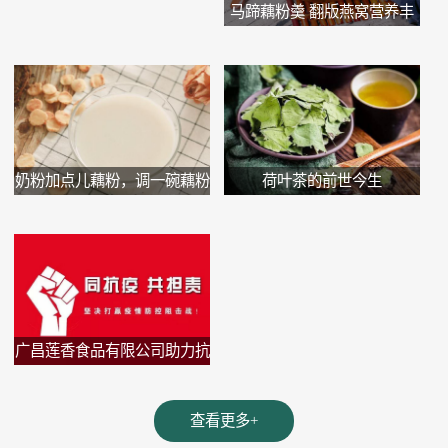
马蹄藕粉羹 翻版燕窝营养丰
富又...
奶粉加点儿藕粉，调一碗藕粉
荷叶茶的前世今生
牛...
广昌莲香食品有限公司助力抗
疫...
查看更多+