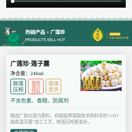
广莲珍·莲子露
净含量：246ml
植物
鲜莲
健康
蛋白
压榨
营养
饮料
不含色素、香精、防腐剂
精选广昌白莲为原料，经超临界提取技术和科学的“UHT
超高温灭菌”加工工艺，鲜莲压榨更滋补。