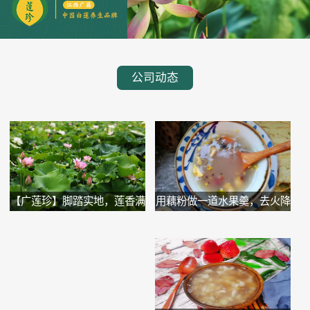
公司动态
用藕粉做一道水果羹，去火降
【广莲珍】脚踏实地，莲香满
噪...
溢