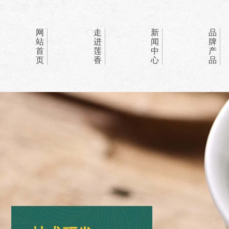
网
走
新
品
站
进
闻
牌
首
莲
中
产
页
香
心
品