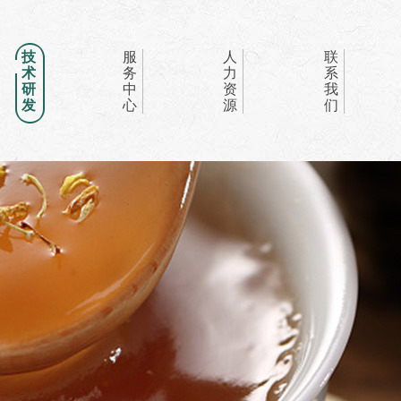
技
服
人
联
术
务
力
系
研
中
资
我
发
心
源
们