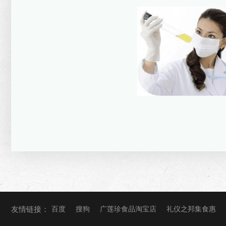
友情链接：
百度
搜狗
广莲珍食品淘宝店
礼仪之邦集食惠