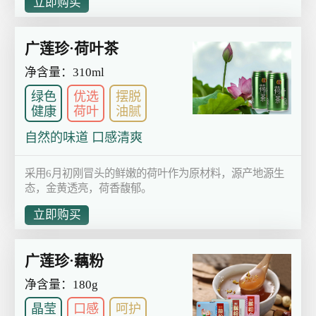
立即购买
广莲珍·荷叶茶
净含量：310ml
绿色
优选
摆脱
健康
荷叶
油腻
自然的味道 口感清爽
采用6月初刚冒头的鲜嫩的荷叶作为原材料，源产地源生
态，金黄透亮，荷香馥郁。
立即购买
广莲珍·藕粉
净含量：180g
晶莹
口感
呵护