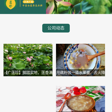
公司动态
用藕粉做一道水果羹，去火降
【广莲珍】脚踏实地，莲香满
噪...
溢