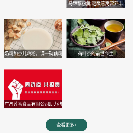
马蹄藕粉羹 翻版燕窝营养丰
富又...
奶粉加点儿藕粉，调一碗藕粉
荷叶茶的前世今生
牛...
广昌莲香食品有限公司助力抗
疫...
查看更多+