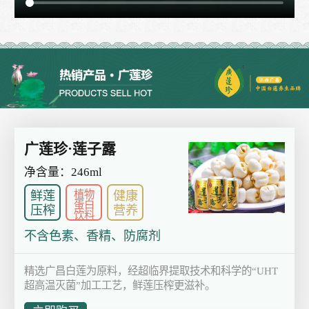
广莲珍·莲子露
净含量：246ml
植物
鲜莲
健康
蛋白
压榨
营养
饮料
不含色素、香精、防腐剂
精选广昌白莲为原料，经超临界提取技术和科学的“UHT
超高温灭菌”加工工艺，鲜莲压榨更滋补。