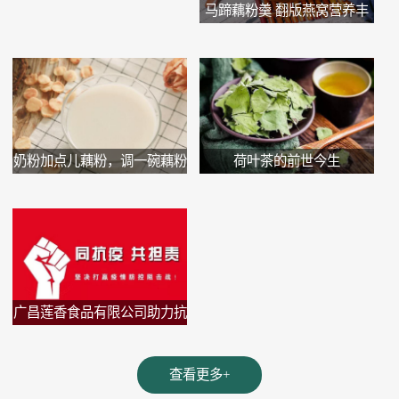
马蹄藕粉羹 翻版燕窝营养丰
富又...
奶粉加点儿藕粉，调一碗藕粉
荷叶茶的前世今生
牛...
广昌莲香食品有限公司助力抗
疫...
查看更多+