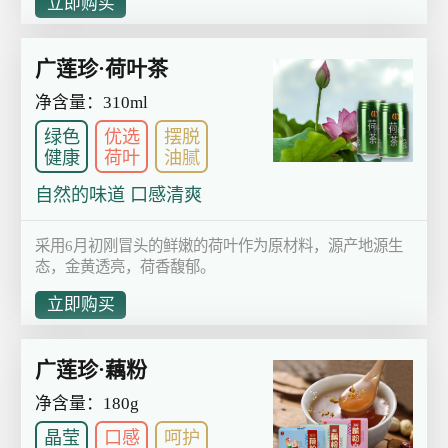
立即购买
广莲珍·荷叶茶
净含量：310ml
绿色
优选
摆脱
健康
荷叶
油腻
自然的味道 口感清爽
采用6月初刚冒头的鲜嫩的荷叶作为原材料，源产地源生
态，金黄透亮，荷香馥郁。
立即购买
广莲珍·藕粉
净含量：180g
晶莹
口感
呵护