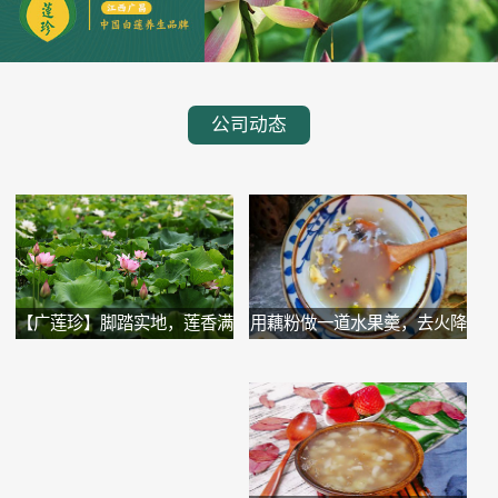
公司动态
用藕粉做一道水果羹，去火降
【广莲珍】脚踏实地，莲香满
噪...
溢